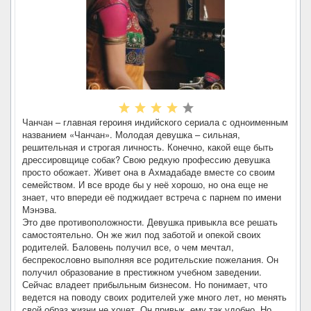
Чанчан – главная героиня индийского сериала с одноименным
названием «Чанчан». Молодая девушка – сильная,
решительная и строгая личность. Конечно, какой еще быть
дрессировщице собак? Свою редкую профессию девушка
просто обожает. Живет она в Ахмадабаде вместе со своим
семейством. И все вроде бы у неё хорошо, но она еще не
знает, что впереди её поджидает встреча с парнем по имени
Мэнэва.
Это две противоположности. Девушка привыкла все решать
самостоятельно. Он же жил под заботой и опекой своих
родителей. Баловень получил все, о чем мечтал,
беспрекословно выполняя все родительские пожелания. Он
получил образование в престижном учебном заведении.
Сейчас владеет прибыльным бизнесом. Но понимает, что
ведется на поводу своих родителей уже много лет, но менять
свой образ жизни не хочет. Он привык, ему так удобно. Но