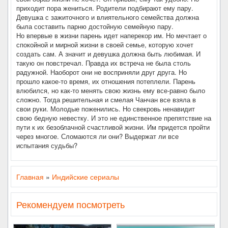
приходит пора жениться. Родители подбирают ему пару.
Девушка с зажиточного и влиятельного семейства должна
была составить парню достойную семейную пару.
Но впервые в жизни парень идет наперекор им. Но мечтает о
спокойной и мирной жизни в своей семье, которую хочет
создать сам. А значит и девушка должна быть любимая. И
такую он повстречал. Правда их встреча не была столь
радужной. Наоборот они не восприняли друг друга. Но
прошло какое-то время, их отношения потеплели. Парень
влюбился, но как-то менять свою жизнь ему все-равно было
сложно. Тогда решительная и смелая Чанчан все взяла в
свои руки. Молодые поженились. Но свекровь ненавидит
свою бедную невестку. И это не единственное препятствие на
пути к их безоблачной счастливой жизни. Им придется пройти
через многое. Сломаются ли они? Выдержат ли все
испытания судьбы?
Главная
»
Индийские сериалы
Рекомендуем посмотреть