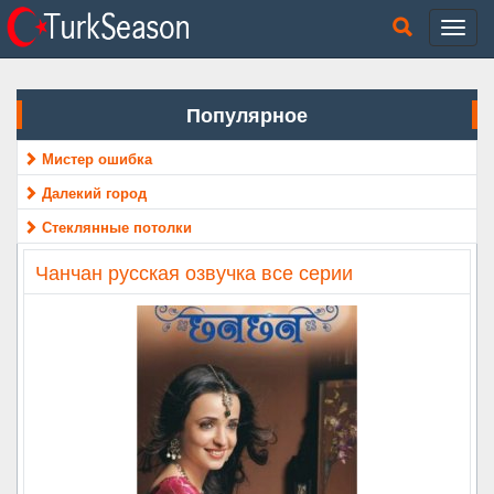
Популярное
Мистер ошибка
Далекий город
Стеклянные потолки
Чанчан русская озвучка все серии