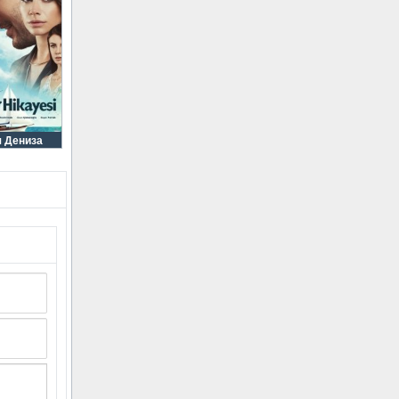
я Дениза