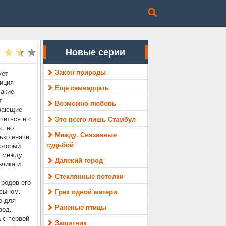
Новые серии
Закон природы
ует
иция
Еще семнадцать
Такие
т
Возможно любовь
ывающие
читься и с
Это всего лишь Стамбул
», но
Между. Связанные
ько иначе.
судьбой
оторый
а между
Далекий город
ьчика и
.
Стеклянные потолки
родов его
 сыном.
Грех одной матери
о для
Раненые птицы
вод.
 с первой
Защитник