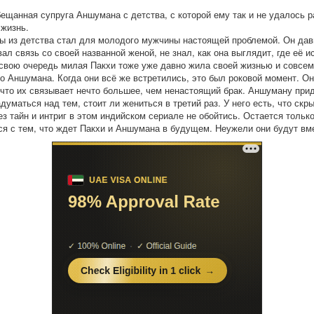
бещанная супруга Аншумана с детства, с которой ему так и не удалось 
жизнь.
ы из детства стал для молодого мужчины настоящей проблемой. Он дав
л связь со своей названной женой, не знал, как она выглядит, где её ис
 свою очередь милая Пакхи тоже уже давно жила своей жизнью и совсем
о Аншумана. Когда они всё же встретились, это был роковой момент. Он
 что их связывает нечто большее, чем ненастоящий брак. Аншуману при
думаться над тем, стоит ли жениться в третий раз. У него есть, что скр
ез тайн и интриг в этом индийском сериале не обойтись. Остается тольк
ся с тем, что ждет Пакхи и Аншумана в будущем. Неужели они будут вм