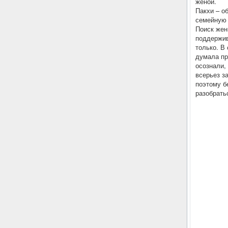
женой.
Пакхи – о
семейную 
Поиск жен
поддержива
только. В
думала пр
осознали,
всерьез за
поэтому б
разобрать