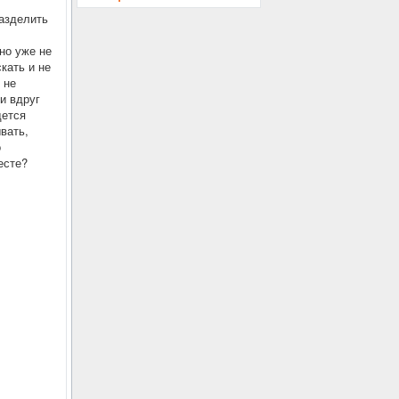
разделить
но уже не
кать и не
 не
и вдруг
дется
ывать,
о
есте?