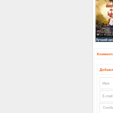
Лучший аро
Коммента
Добавл