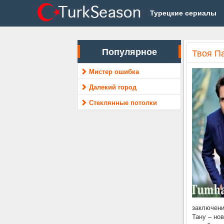
Турецкие сериалы
Популярное
Твоя Па
Мистер ошибка
Далекий город
Стеклянные потолки
заключени
Тану – но