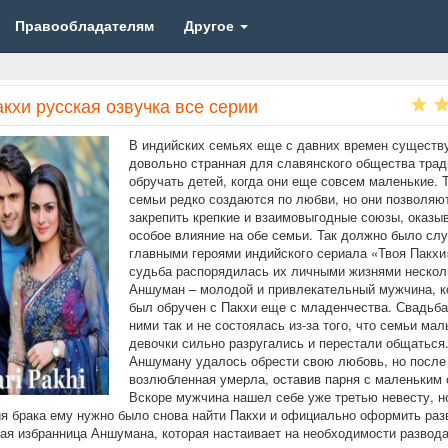
Правообладателям
Другое
кхи русская озвучка все серии
В индийских семьях еще с давних времен существ
довольно странная для славянского общества трад
обручать детей, когда они еще совсем маленькие. 
семьи редко создаются по любви, но они позволяю
закрепить крепкие и взаимовыгодные союзы, оказ
особое влияние на обе семьи. Так должно было слу
главными героями индийского сериала «Твоя Пакхи
судьба распорядилась их личными жизнями нескол
Аншуман – молодой и привлекательный мужчина, к
был обручен с Пакхи еще с младенчества. Свадьб
ними так и не состоялась из-за того, что семьи мал
девочки сильно разругались и перестали общаться
Аншуману удалось обрести свою любовь, но после 
возлюбленная умерла, оставив парня с маленьким
Вскоре мужчина нашел себе уже третью невесту, н
я брака ему нужно было снова найти Пакхи и официально оформить раз
вая избранница Аншумана, которая настаивает на необходимости развода