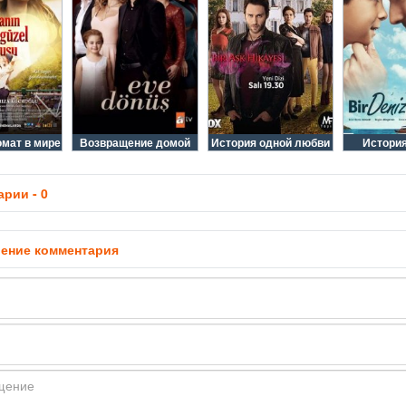
мат в мире
Возвращение домой
История одной любви
Истори
рии - 0
ение комментария