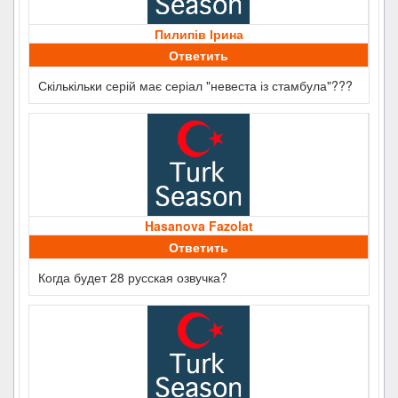
Пилипів Ірина
Ответить
Скількільки серій має серіал "невеста із стамбула"???
Hasanova Fazolat
Ответить
Когда будет 28 русская озвучка?