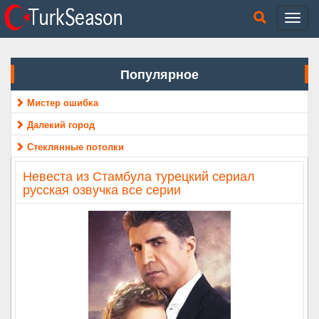
Популярное
Мистер ошибка
Далекий город
Стеклянные потолки
Невеста из Стамбула турецкий сериал
русская озвучка все серии