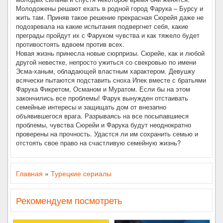
Молодожены решают ехать в родной город Фарука – Бурсу и
жить там. Приняв такое решение прекрасная Сюрейя даже не
подозревала на какие испытания подвергнет себя, какие
преграды пройдут их с Фаруком чувства и как тяжело будет
противостоять вдвоем против всех.
Новая жизнь принесла новые сюрпризы. Сюрейе, как и любой
другой невестке, непросто ужиться со свекровью по имени
Эсма-ханым, обладающей властным характером. Девушку
всячески пытаются подставить сноха Ипек вместе с братьями
Фарука Фикретом, Османом и Муратом. Если бы на этом
закончились все проблемы! Фарук вынужден отстаивать
семейные интересы и защищать дом от внезапно
объявившегося врага. Разрываясь на все посыпавшиеся
проблемы, чувства Сюрейи и Фарука будут неоднократно
проверены на прочность. Удастся ли им сохранить семью и
отстоять свое право на счастливую семейную жизнь?
Главная
»
Турецкие сериалы
Рекомендуем посмотреть