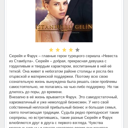
Сюрейя и Фарук – главные герои турецкого сериала «Невеста
из Стамбула». Сюрейя – добрая, прекрасная девушка с
горделивым и твердым характером, воспитанным в ней её
теткой. Она живет в небогатом районе столицы и росла без
отцовской и материнской поддержки. Поэтому всю свою
сознательную жизнь вынуждена была решать свои проблемы
самостоятельно, не полагаясь на чью-либо поддержку. Но так
длилось до поры, до времени.
Внезапно в её жизнь врывается Фарук. Это самодостаточный,
харизматичный и уже немолодой бизнесмен. У него свой
собственный неплохой прибыльный бизнес и большая семья,
свято почитающая традиции. Судьба редко преподносит такие
сюрпризы, но встретившись, такие разные Сюрейя и Фарук
влюбляются друг в друга с первого взгляда. Чувства
молодых сильны и спустя некоторое время они женятся.