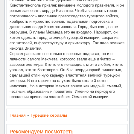
Константинополь привлек внимание молодого правителя, и он
решил завоевать сердце Византии. Чтобы завоевать город
потребовалось численное превосходство турецкого войска,
храбрость и мужество воинов, тщательная подготовка и
длительная осада Константинополя. Город был взят, но не
разрушен. В планы Мехмеда это не входило. Наоборот, он
хотел сделать город столицей турецкой империи, сохранив
его жителей, инфраструктуру и архитектуру. Так пала великая
некогда Византия.
Сериал расскажет не только о военных подвигах, но и о
личности самого Мехмета, которого звали еще и Фатих –
завоеватель мира. Кто-то его ненавидел, кто-то любил, кто-то
уважал, кто-то боготворил. Он был неординарной личностью,
сделавшей отличную карьеру властителя великой турецкой
империи. В его гареме по слухам было около 3 сотен
наложниц. Но в историю Мехмет вошел как мудрый, смелый,
честный, образованный правитель. Именно на период его
правления пришелся золотой век Османской империи.
Главная
»
Турецкие сериалы
Рекомендуем посмотреть