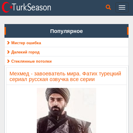
Популярное
Мистер ошибка
Далекий город
Стеклянные потолки
Мехмед - завоеватель мира. Фатих турецкий
сериал русская озвучка все серии