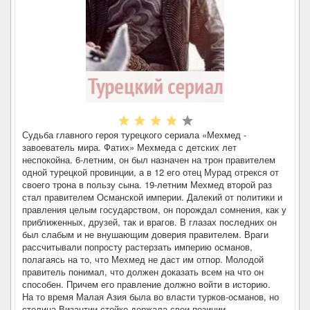
Судьба главного героя турецкого сериала «Мехмед -
завоеватель мира. Фатих» Мехмеда с детских лет
неспокойна. 6-летним, он был назначен на трон правителем
одной турецкой провинции, а в 12 его отец Мурад отрекся от
своего трона в пользу сына. 19-летним Мехмед второй раз
стал правителем Османской империи. Далекий от политики и
правления целым государством, он порождал сомнения, как у
приближенных, друзей, так и врагов. В глазах последних он
был слабым и не внушающим доверия правителем. Враги
рассчитывали попросту растерзать империю османов,
полагаясь на то, что Мехмед не даст им отпор. Молодой
правитель понимал, что должен доказать всем на что он
способен. Причем его правление должно войти в историю.
На то время Малая Азия была во власти турков-османов, но
столица Византии стойко держала свои позиции.