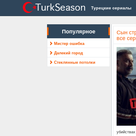
Турецкие сериалы
Популярное
Сын стр
все се
Мистер ошибка
Далекий город
Стеклянные потолки
убийствах