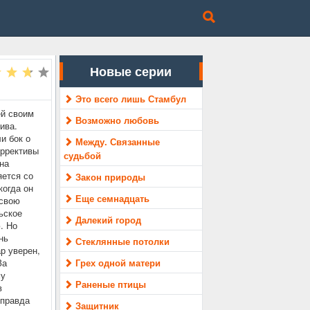
Новые серии
Это всего лишь Стамбул
ей своим
Возможно любовь
ива.
и бок о
Между. Связанные
оррективы
судьбой
на
яется со
Закон природы
когда он
Еще семнадцать
 свою
ьское
Далекий город
. Но
нь
Стеклянные потолки
р уверен,
За
Грех одной матери
му
Раненые птицы
в
 правда
Защитник