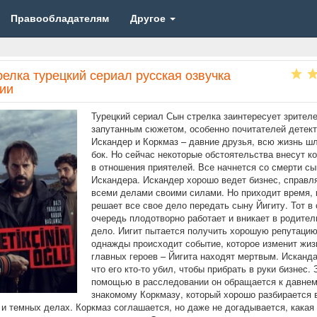
Правообладателям
Другое
елка турецкий сериал русская озвучка
рии
Турецкий сериал Сын стрелка заинтересует зрител
запутанным сюжетом, особенно почитателей детект
Искандер и Коркмаз – давние друзья, всю жизнь шл
бок. Но сейчас некоторые обстоятельства внесут к
в отношения приятелей. Все начнется со смерти сы
Искандера. Искандер хорошо ведет бизнес, справл
всеми делами своими силами. Но приходит время, 
решает все свое дело передать сыну Йигиту. Тот в
очередь плодотворно работает и вникает в родител
дело. Иигит пытается получить хорошую репутацию
однажды происходит событие, которое изменит жиз
главных героев – Йигита находят мертвым. Исканда
что его кто-то убил, чтобы прибрать в руки бизнес. 
помощью в расследовании он обращается к давне
знакомому Коркмазу, который хорошо разбирается 
 и темных делах. Коркмаз соглашается, но даже не догадывается, какая