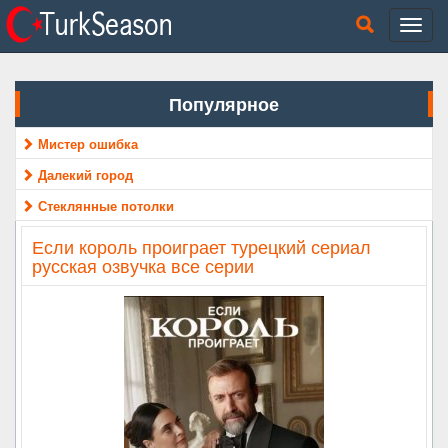
Популярное
Мистер ошибка
Далекий город
Стеклянные потолки
Если король проиграет турецкий сериал
русская озвучка все серии