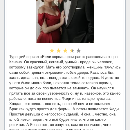
Турецкий сериал «Если король проиграет» рассказывает про
Кенана. Он красивый, богатый, умный - вроде бы человек,
которому завидуют. Мать его боготворила, женщины тянулись
сами собой, деньги открывали любые двери. Казалось бы,
жизнь идеальна, но… всегда есть какой-то подвох. В детстве
у него было много боли, нехватка тепла оставила шрамы,
которые он до сих пор пытается не замечать. Он научился
прятать всё за своей уверенностью, ну и, наверное, это как-то
работало, пока не появились Фади и настоящие чувства.
Хандан, его жена… она есть, но он её почти не замечает.
Брак как будто просто для формы. А потом появляется Фади.
Простая девушка с непростой судьбой. И она… честно, она
влюбляется, верит, что всё будет иначе, что он как-то
решится. А Кенан нет, он запутан, сам не понимает, чего
хочет, и в итоге страдают все - и он сам, и они.