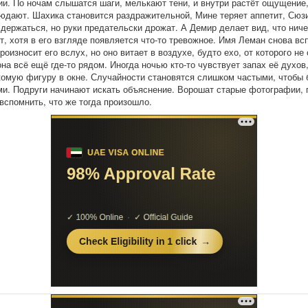
и. По ночам слышатся шаги, мелькают тени, и внутри растёт ощущение,
юдают. Шахика становится раздражительной, Мине теряет аппетит, Сюз
 держаться, но руки предательски дрожат. А Демир делает вид, что ниче
т, хотя в его взгляде появляется что-то тревожное. Имя Леман снова вс
роизносит его вслух, но оно витает в воздухе, будто ехо, от которого не
на всё ещё где-то рядом. Иногда ночью кто-то чувствует запах её духов,
комую фигуру в окне. Случайности становятся слишком частыми, чтобы 
и. Подруги начинают искать объяснение. Ворошат старые фотографии, 
вспомнить, что же тогда произошло.