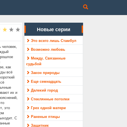
Новые серии
Это всего лишь Стамбул
 человек,
Возможно любовь
аждый
Прошлое
Между. Связанные
я
судьбой
ве, как
жды всё
Закон природы
короткий
Еще семнадцать
Всё
бычные
Далекий город
ывают их и
пояснений,
Стеклянные потолки
это
т, это
Грех одной матери
том
Раненые птицы
ыходит. С
ранные
Защитник