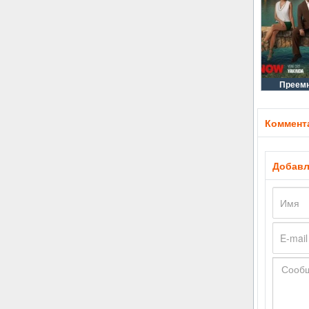
Преемн
Коммента
Добавл