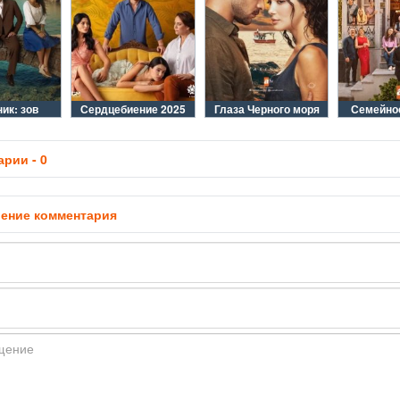
ик: зов
Сердцебиение 2025
Глаза Черного моря
Семейно
рии - 0
ение комментария