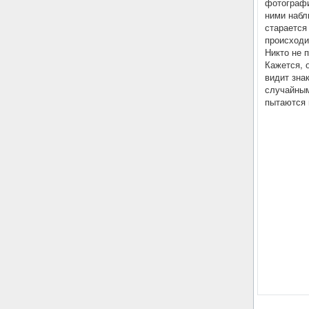
фотографи
ними набл
старается
происходи
Никто не п
Кажется, о
видит зна
случайным
пытаются 