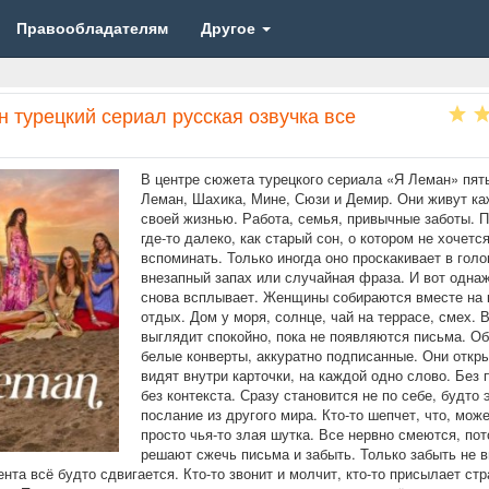
Правообладателям
Другое
 турецкий сериал русская озвучка все
В центре сюжета турецкого сериала «Я Леман» пять
Леман, Шахика, Мине, Сюзи и Демир. Они живут к
своей жизнью. Работа, семья, привычные заботы. 
где-то далеко, как старый сон, о котором не хочетс
вспоминать. Только иногда оно проскакивает в голо
внезапный запах или случайная фраза. И вот одна
снова всплывает. Женщины собираются вместе на 
отдых. Дом у моря, солнце, чай на террасе, смех. 
выглядит спокойно, пока не появляются письма. О
белые конверты, аккуратно подписанные. Они откр
видят внутри карточки, на каждой одно слово. Без 
без контекста. Сразу становится не по себе, будто 
послание из другого мира. Кто-то шепчет, что, може
просто чья-то злая шутка. Все нервно смеются, по
решают сжечь письма и забыть. Только забыть не в
ента всё будто сдвигается. Кто-то звонит и молчит, кто-то присылает ст