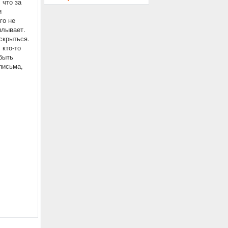
 что за
и
го не
плывает.
 скрыться.
 кто-то
быть
письма,