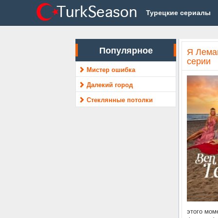
Турецкие сериалы
Популярное
Я Леман
серии
Мистер ошибка
Далекий город
Стеклянные потолки
этого мом