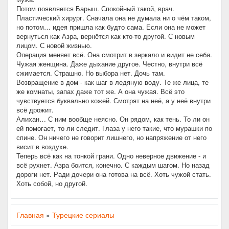
Потом появляется Барыш. Спокойный такой, врач.
Пластический хирург. Сначала она не думала ни о чём таком,
но потом… идея пришла как будто сама. Если она не может
вернуться как Азра, вернётся как кто-то другой. С новым
лицом. С новой жизнью.
Операция меняет всё. Она смотрит в зеркало и видит не себя.
Чужая женщина. Даже дыхание другое. Честно, внутри всё
сжимается. Страшно. Но выбора нет. Дочь там.
Возвращение в дом - как шаг в ледяную воду. Те же лица, те
же комнаты, запах даже тот же. А она чужая. Всё это
чувствуется буквально кожей. Смотрят на неё, а у неё внутри
всё дрожит.
Алихан… С ним вообще неясно. Он рядом, как тень. То ли он
ей помогает, то ли следит. Глаза у него такие, что мурашки по
спине. Он ничего не говорит лишнего, но напряжение от него
висит в воздухе.
Теперь всё как на тонкой грани. Одно неверное движение - и
всё рухнет. Азра боится, конечно. С каждым шагом. Но назад
дороги нет. Ради дочери она готова на всё. Хоть чужой стать.
Хоть собой, но другой.
Главная
»
Турецкие сериалы