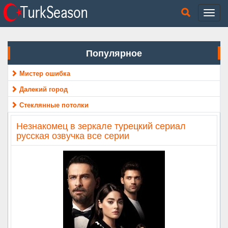
Популярное
Мистер ошибка
Далекий город
Стеклянные потолки
Незнакомец в зеркале турецкий сериал
русская озвучка все серии