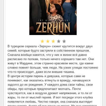
В турецком сериала «Зерхун» сюжет крутится вокруг двух
семей, которые будто застряли в собственном прошлом.
Сначала вообще кажется, что у них в жизни всё давно
расписано по полкам, только ничего хорошего там нет. Они
живут в Мардине, этом странно красивом месте, где камни
словно помнят больше, чем люди. На узких улицах постоянно
что-то происходит, даже если внешне тишина.
В центре истории парень и девушка, которые сами не
понимают, как оказались втянуты в вражду, начавшуюся
задолго до их рождения. У каждого дома свои тайны, свои
обиды, про которые предпочитают молчать. Почти
чувствуется, как в воздухе дрожит напряжение, и то ли от
жары, то ли от мыслей героев. И вот посреди этого клубка
появляется любовь. Честно говоря, она сначала выглядит
почти нелепо, будто ей тут точно не место. Но она цепляется,