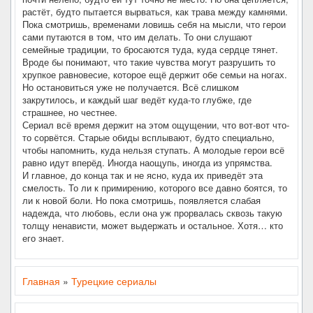
растёт, будто пытается вырваться, как трава между камнями.
Пока смотришь, временами ловишь себя на мысли, что герои
сами путаются в том, что им делать. То они слушают
семейные традиции, то бросаются туда, куда сердце тянет.
Вроде бы понимают, что такие чувства могут разрушить то
хрупкое равновесие, которое ещё держит обе семьи на ногах.
Но остановиться уже не получается. Всё слишком
закрутилось, и каждый шаг ведёт куда-то глубже, где
страшнее, но честнее.
Сериал всё время держит на этом ощущении, что вот-вот что-
то сорвётся. Старые обиды всплывают, будто специально,
чтобы напомнить, куда нельзя ступать. А молодые герои всё
равно идут вперёд. Иногда наощупь, иногда из упрямства.
И главное, до конца так и не ясно, куда их приведёт эта
смелость. То ли к примирению, которого все давно боятся, то
ли к новой боли. Но пока смотришь, появляется слабая
надежда, что любовь, если она уж прорвалась сквозь такую
толщу ненависти, может выдержать и остальное. Хотя… кто
его знает.
Главная
»
Турецкие сериалы