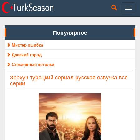
Популярное
Мистер ошибка
Далекий город
Стеклянные потолки
Зерхун турецкий сериал русская озвучка все
серии