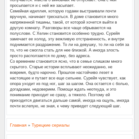
просыпается и с ней же засыпает.
Семейная идиллия, которую годами выстраивали почти
вручную, начинает трескаться. В доме становится много
напряженной тишины, такой, от которой хочется выйти в
другую комнату. Разговоры все чаще обрываются на
полуслове. С Хелин становится особенно трудно. Сурейя
замечает ее холод, эту вежливую отстраненность, и внутри
поднимается раздражение. То ли на девушку, то ли на себя за
то, что не смогла стать для нее близкой. А иногда злость
просто расползается по дому, без адреса.
Со временем становится ясно, что в семье слишком много
скрытого. Старые истории всплывают неожиданно, не
вовремя, будто нарочно. Прошлое настойчиво лезет в
настоящее и путает все еще сильнее. Сурейя чувствует, как
опора уходит из под ног, шаг за шагом. Она остается с болью,
догадками, недоверием. Помощи ждать неоткуда, и это
понимание приходит не сразу, а тяжело. Поэтому ей
приходится двигаться дальше самой, иногда на ощупь, иногда
почти вслепую, не зная, к чему приведет следующий шаг.
Главная
»
Турецкие сериалы