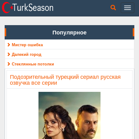
Популярное
Мистер ошибка
Далекий город
Стеклянные потолки
Подозрительный турецкий сериал русская
озвучка все серии