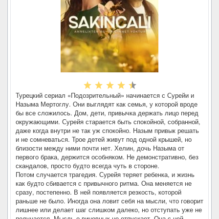
Турецкий сериал «Подозрительный» начинается с Сурейи и
Назыма Мертоглу. Они выглядят как семья, у которой вроде
бы все сложилось. Дом, дети, привычка держать лицо перед
окружающими. Сурейя старается быть спокойной, собранной,
даже когда внутри не так уж спокойно. Назым привык решать
и не сомневаться. Трое детей живут под одной крышей, но
близости между ними почти нет. Хелин, дочь Назыма от
первого брака, держится особняком. Не демонстративно, без
скандалов, просто будто всегда чуть в стороне.
Потом случается трагедия. Сурейя теряет ребенка, и жизнь
как будто сбивается с привычного ритма. Она меняется не
сразу, постепенно. В ней появляется резкость, которой
раньше не было. Иногда она ловит себя на мысли, что говорит
лишнее или делает шаг слишком далеко, но отступать уже не
получается. Мысль о виновных не отпускает. Она с ней