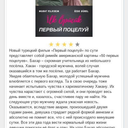
Новый турецкий фильм «Первый поцелуй» по сути
представляет собой римейк американской картины «50 первых
поцелуев». Бахар – скромная учительница из небольшого
посёлка. Хакан - городской мужчина, волей случая
оказавшийся в том же посёлке, где работает Бахар.
Увидев обаятельную Бахар, молодой успешный мужчина
влюбляется с первого взгляда. Та в свою очередь тоже
начинает испытывать чувства к харизматичному Хакану. Их
чувства нарастают с огромной силой, и они проводят весь
день вместе и, казалось, счастливее пару не найти. На
следующее утро мужчину ждала ужасная новость.
Оказывается, вследствие аварии, произошедшей двумя
годами ранее, девушка страдает редкой формой амнезии и
абсолютно не помнит все, что с ней происходило минувшие
сутки. Все эти два года вести нормальный образ жизни
девушке помогали её брат и отец. На утро Бахар абсолютно