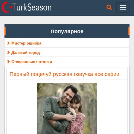
Популярное
Мистер ошибка
Далекий город
Стеклянные потолки
Первый поцелуй русская озвучка все серии