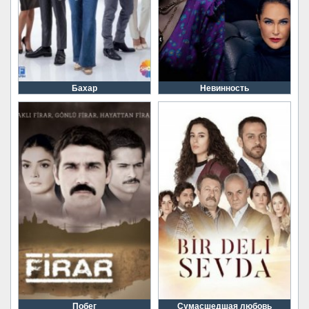
Бахар
Невинность
Побег
Сумасшедшая любовь