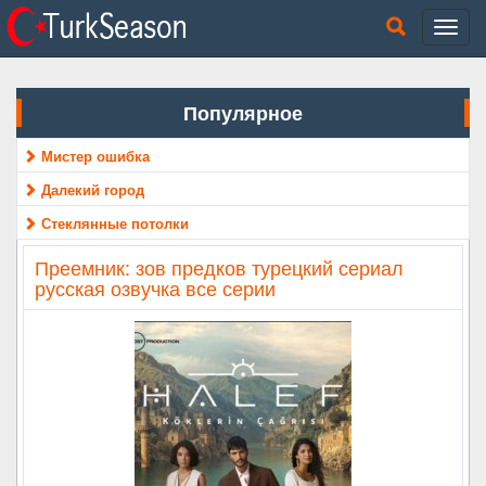
Популярное
Мистер ошибка
Далекий город
Стеклянные потолки
Преемник: зов предков турецкий сериал
русская озвучка все серии