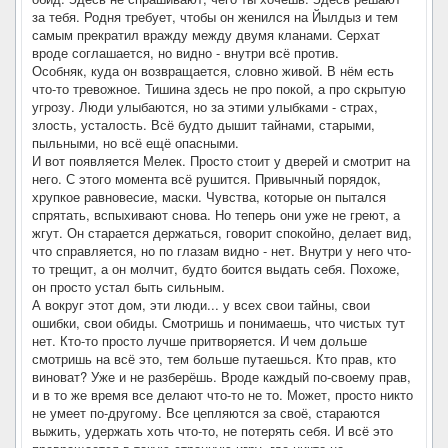
за тебя. Родня требует, чтобы он женился на Йылдыз и тем
самым прекратил вражду между двумя кланами. Серхат
вроде соглашается, но видно - внутри всё против.
Особняк, куда он возвращается, словно живой. В нём есть
что-то тревожное. Тишина здесь не про покой, а про скрытую
угрозу. Люди улыбаются, но за этими улыбками - страх,
злость, усталость. Всё будто дышит тайнами, старыми,
пыльными, но всё ещё опасными.
И вот появляется Мелек. Просто стоит у дверей и смотрит на
него. С этого момента всё рушится. Привычный порядок,
хрупкое равновесие, маски. Чувства, которые он пытался
спрятать, вспыхивают снова. Но теперь они уже не греют, а
жгут. Он старается держаться, говорит спокойно, делает вид,
что справляется, но по глазам видно - нет. Внутри у него что-
то трещит, а он молчит, будто боится выдать себя. Похоже,
он просто устал быть сильным.
А вокруг этот дом, эти люди... у всех свои тайны, свои
ошибки, свои обиды. Смотришь и понимаешь, что чистых тут
нет. Кто-то просто лучше притворяется. И чем дольше
смотришь на всё это, тем больше путаешься. Кто прав, кто
виноват? Уже и не разберёшь. Вроде каждый по-своему прав,
и в то же время все делают что-то не то. Может, просто никто
не умеет по-другому. Все цепляются за своё, стараются
выжить, удержать хоть что-то, не потерять себя. И всё это