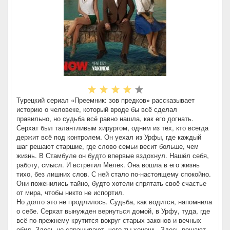
Турецкий сериал «Преемник: зов предков» рассказывает
историю о человеке, который вроде бы всё сделал
правильно, но судьба всё равно нашла, как его догнать.
Серхат был талантливым хирургом, одним из тех, кто всегда
держит всё под контролем. Он уехал из Урфы, где каждый
шаг решают старшие, где слово семьи весит больше, чем
жизнь. В Стамбуле он будто впервые вздохнул. Нашёл себя,
работу, смысл. И встретил Мелек. Она вошла в его жизнь
тихо, без лишних слов. С ней стало по-настоящему спокойно.
Они поженились тайно, будто хотели спрятать своё счастье
от мира, чтобы никто не испортил.
Но долго это не продлилось. Судьба, как водится, напомнила
о себе. Серхат вынужден вернуться домой, в Урфу, туда, где
всё по-прежнему крутится вокруг старых законов и вечных
обид. Здесь не спрашивают, чего ты хочешь. Здесь решают