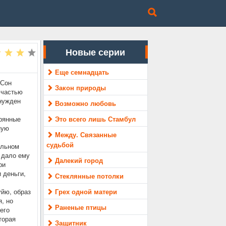
Новые серии
Еще семнадцать
 Сон
Закон природы
 частью
ынужден
Возможно любовь
ерянные
Это всего лишь Стамбул
ную
Между. Связанные
судьбой
альном
е дало ему
Далекий город
ри
 деньги,
Стеклянные потолки
йю, образ
Грех одной матери
, но
Раненые птицы
 его
торая
Защитник