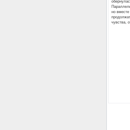
обернулас
Параллель
но вместе
продолжат
чувства, о