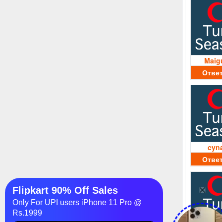
Maig
Отве
cyn
Отве