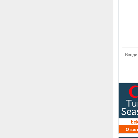
be
Отве