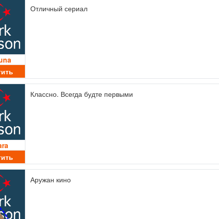
Отличный сериал
una
тить
Классно. Всегда будте первыми
ara
тить
Аружан кино