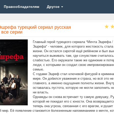
Правообладателям
Другое
Эшрефа турецкий сериал русская
 все серии
Главный герой турецкого сериала "Мечта Эшрефа /
Эшрефа" - человек, для которого жестокость стала
жизни. Он остался сиротой ещё ребёнком и был в
научиться выживать там, где сочувствие считалось
слабостью. Его окружали такие же одинокие и пот
люди, с которыми он создал свою импровизирован
семью.
С годами Эшреф стал ключевой фигурой в кримин
мире. Он добился уважения и страха, но всё это н
главного, а именно ощущения полноты жизни. Внут
оставалась пустота, которую не могли заполнить ни
ни власть.
Однажды он снова встречает ту самую девушку, Ру
которой не покидал его с юности. Она возвращается
теперь она угроза, связанная с его врагом, и рушит
й мир. Её появление становится болезненным напоминанием о мечте, ко