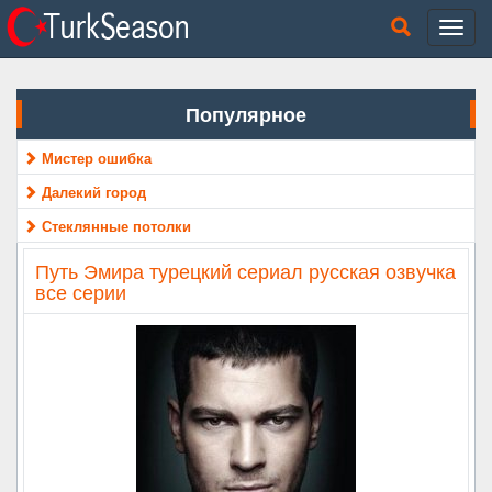
Популярное
Мистер ошибка
Далекий город
Стеклянные потолки
Путь Эмира турецкий сериал русская озвучка
все серии