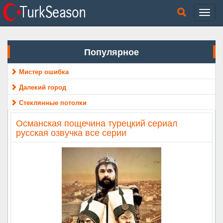
Популярное
Мистер ошибка
Далекий город
Стеклянные потолки
Османская пощечина турецкий сериал
русская озвучка все серии