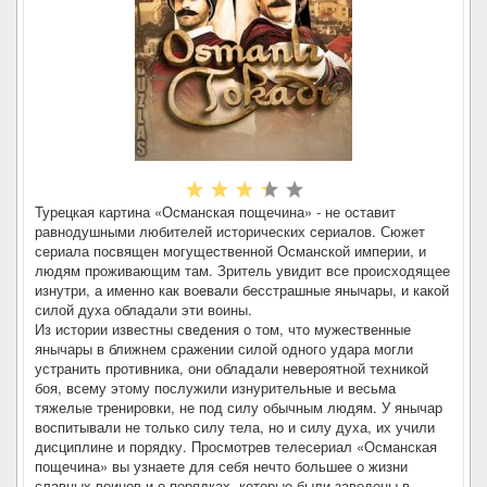
Турецкая картина «Османская пощечина» - не оставит
равнодушными любителей исторических сериалов. Сюжет
сериала посвящен могущественной Османской империи, и
людям проживающим там. Зритель увидит все происходящее
изнутри, а именно как воевали бесстрашные янычары, и какой
силой духа обладали эти воины.
Из истории известны сведения о том, что мужественные
янычары в ближнем сражении силой одного удара могли
устранить противника, они обладали невероятной техникой
боя, всему этому послужили изнурительные и весьма
тяжелые тренировки, не под силу обычным людям. У янычар
воспитывали не только силу тела, но и силу духа, их учили
дисциплине и порядку. Просмотрев телесериал «Османская
пощечина» вы узнаете для себя нечто большее о жизни
славных воинов и о порядках, которые были заведены в