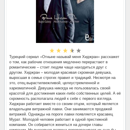
Турецкий сериал «Отныне называй меня Хиджран» расскажет
о том, как рабочие отношения медленно перерастают в
романтические – стоит людям чаще находиться друг с
другом. Хиджран – молодая красивая скромная девушка,
выросшая в семье строгих правил и традиций. Несмотря на
это, отец вырастилвежливой, целеустремленной и
харизматичной. Девушка никогда не пользовалась своей
красотой для достижения каких-либо собственных целей. А её
скромность располагала людей к себе с первого взгляда.
Хиджран работает вместе со своим отцом, который является
владельцем витражной лавки. Они занимаются продажей
витражей. Однажды на пороге лавки появляется красавец
Мурат. Молодой человек работает в одной престижной
компании. Он собирается жениться на дочери главы
компании. Но внезапная встреча переворачивает их судьбы