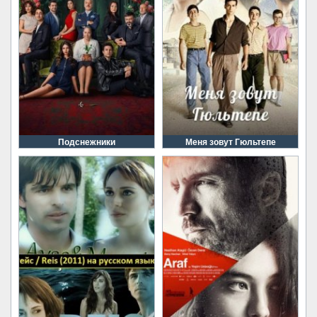
Подснежники
Меня зовут Гюльтепе