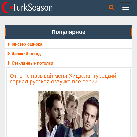
Популярное
Мистер ошибка
Далекий город
Стеклянные потолки
Отныне называй меня Хиджран турецкий
сериал русская озвучка все серии