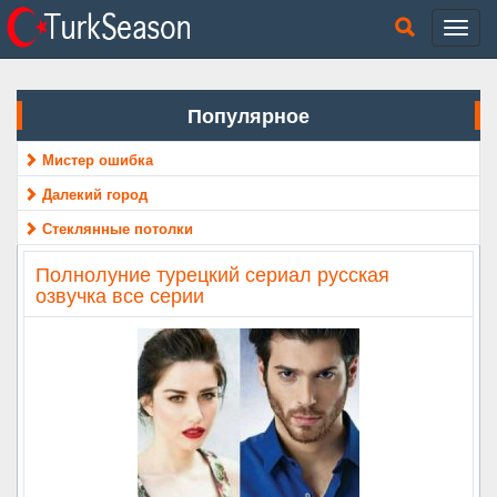
Популярное
Мистер ошибка
Далекий город
Стеклянные потолки
Полнолуние турецкий сериал русская
озвучка все серии