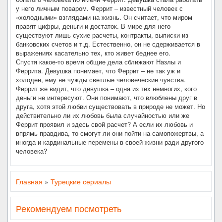
у него личным поваром. Феррит – известный человек с
«холодными» взглядами на жизнь. Он считает, что миром
правят цифры, деньги и достаток. В мире для него
существуют лишь сухие расчеты, контракты, выписки из
банковских счетов и т.д. Естественно, он не сдерживается в
выражениях касательно тех, кто живет беднее его.
Спустя какое-то время общие дела сближают Назлы и
Феррита. Девушка понимает, что Феррит – не так уж и
холоден, ему не чужды светлые человеческие чувства.
Феррит же видит, что девушка – одна из тех немногих, кого
деньги не интересуют. Они понимают, что влюблены друг в
друга, хотя этой любви существовать в природе не может. Но
действительно ли их любовь была случайностью или же
Феррит проявил и здесь свой расчет? А если их любовь и
впрямь правдива, то смогут ли они пойти на самопожертвы, а
иногда и кардинальные перемены в своей жизни ради другого
человека?
Главная
»
Турецкие сериалы
Рекомендуем посмотреть