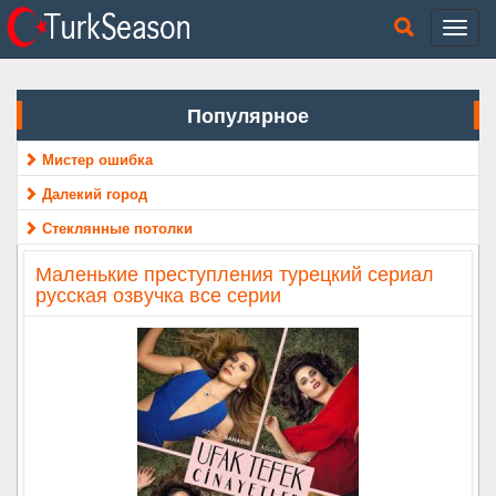
Популярное
Мистер ошибка
Далекий город
Стеклянные потолки
Маленькие преступления турецкий сериал
русская озвучка все серии