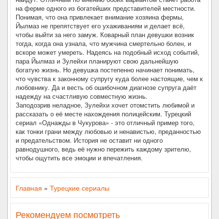
на ферме одного из богатейших представителей местности.
Понимая, что она привлекает внимание хозяина фермы,
Йылмаз не препятствует его ухаживаниям и делает всё,
чтобы выйти за него замуж. Коварный план девушки возник
тогда, когда она узнала, что мужчина смертельно болен, и
вскоре может умереть. Надеясь на подобный исход событий,
пара Йылмаз и Зулейхи планируют свою дальнейшую
богатую жизнь. Но девушка постепенно начинает понимать,
что чувства к законному супругу куда более настоящие, чем к
любовнику. Да и весть об ошибочном диагнозе супруга даёт
надежду на счастливую совместную жизнь.
Заподозрив неладное, Зулейхи хочет отомстить любимой и
рассказать о её месте нахождения полицейским. Турецкий
сериал «Однажды в Чукурова» - это отличный пример того,
как тонки грани между любовью и ненавистью, преданностью
и предательством. История не оставит ни одного
равнодушного, ведь её нужно пережить каждому зрителю,
чтобы ощутить все эмоции и впечатления.
Главная
»
Турецкие сериалы
Рекомендуем посмотреть