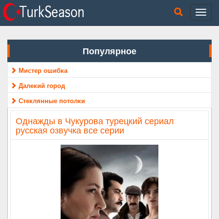
Популярное
Мистер ошибка
Далекий город
Стеклянные потолки
Однажды в Чукурова турецкий сериал
русская озвучка все серии