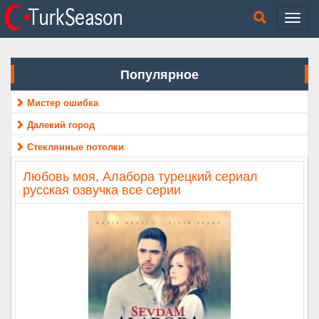
Популярное
Мистер ошибка
Далекий город
Стеклянные потолки
Любовь моя, Алабора турецкий сериал
русская озвучка все серии