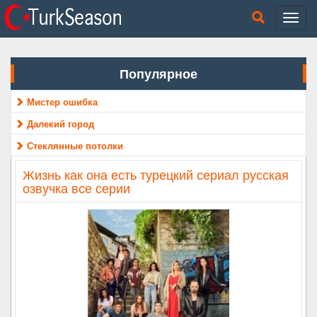
Популярное
Мистер ошибка
Далекий город
Стеклянные потолки
Жизнь как она есть турецкий сериал русская
озвучка все серии