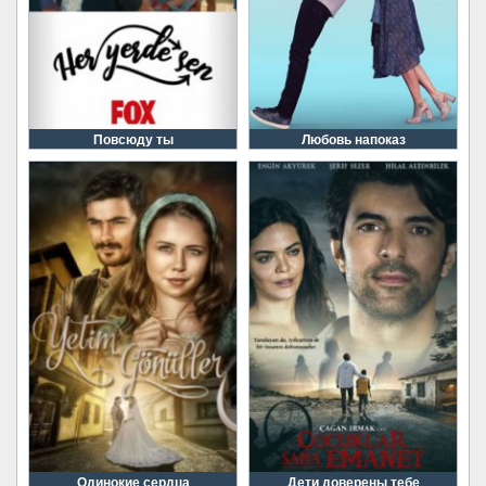
Повсюду ты
Любовь напоказ
Одинокие сердца
Дети доверены тебе