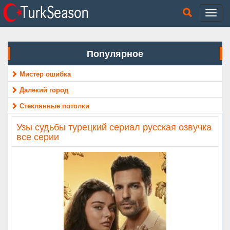
Популярное
Мистер ошибка
Далекий город
Стеклянные потолки
Узы судьбы турецкий сериал русская озвучка
все серии