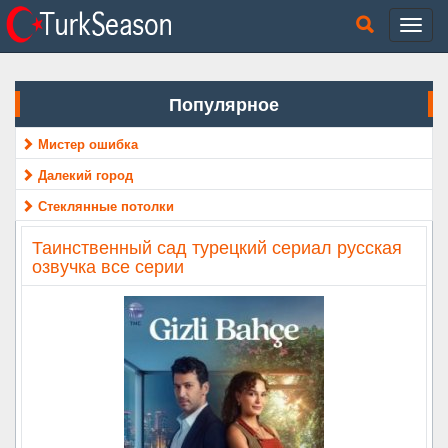
Популярное
Мистер ошибка
Далекий город
Стеклянные потолки
Таинственный сад турецкий сериал русская
озвучка все серии