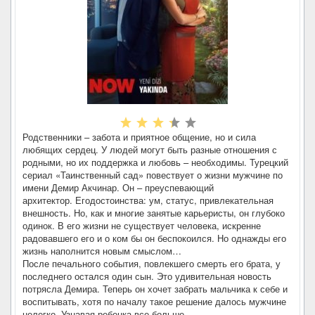
Родственники – забота и приятное общение, но и сила
любящих сердец. У людей могут быть разные отношения с
родными, но их поддержка и любовь – необходимы. Турецкий
сериал «Таинственный сад» повествует о жизни мужчине по
имени Демир Акчинар. Он – преуспевающий
архитектор. Егодостоинства: ум, статус, привлекательная
внешность. Но, как и многие занятые карьеристы, он глубоко
одинок. В его жизни не существует человека, искренне
радовавшего его и о ком бы он беспокоился. Но однажды его
жизнь наполнится новым смыслом…
После печального события, повлекшего смерть его брата, у
последнего остался один сын. Это удивительная новость
потрясла Демира. Теперь он хочет забрать мальчика к себе и
воспитывать, хотя по началу такое решение далось мужчине
нелегко. Узнавая ребенка все больше,