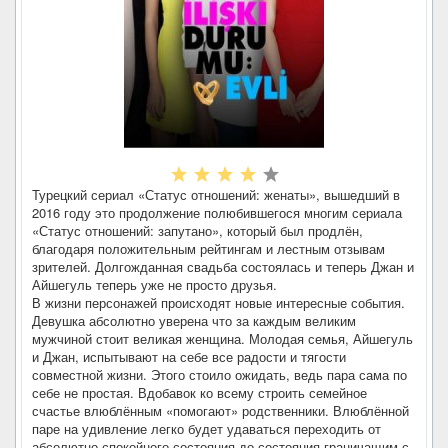
Турецкий сериал «Статус отношений: женаты», вышедший в
2016 году это продолжение полюбившегося многим сериала
«Статус отношений: запутано», который был продлён,
благодаря положительным рейтингам и лестным отзывам
зрителей. Долгожданная свадьба состоялась и теперь Джан и
Айшегуль теперь уже не просто друзья.
В жизни персонажей происходят новые интересные события.
Девушка абсолютно уверена что за каждым великим
мужчиной стоит великая женщина. Молодая семья, Айшегуль
и Джан, испытывают на себе все радости и тягости
совместной жизни. Этого стоило ожидать, ведь пара сама по
себе не простая. Вдобавок ко всему строить семейное
счастье влюблённым «помогают» родственники. Влюблённой
паре на удивление легко будет удаваться переходить от
абсолютно спокойного состояния до состояния граничащим с