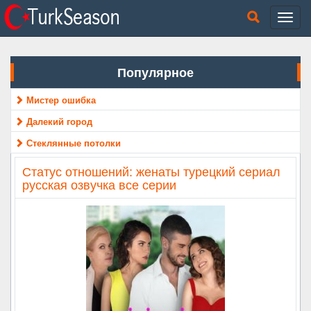
Популярное
Мистер ошибка
Далекий город
Стеклянные потолки
Статус отношений: женаты турецкий сериал
русская озвучка все серии