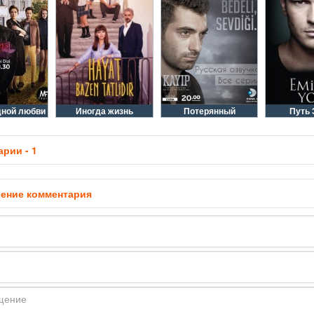
дной любви
Иногда жизнь
Потерянный
Путь
рии - 1
ение комментария