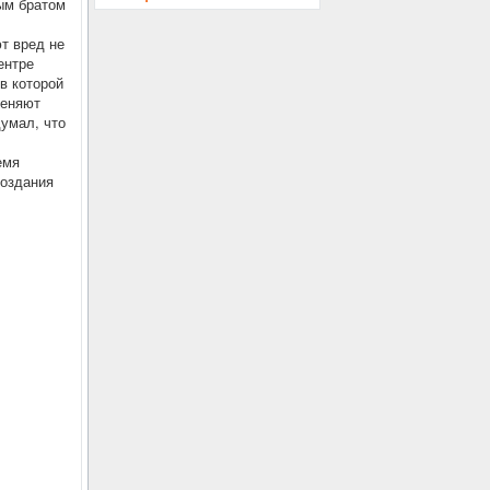
ым братом
т вред не
ентре
в которой
меняют
думал, что
емя
создания