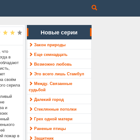
Новые серии
Закон природы
 что
Еще семнадцать
огда в
еобладают
Возможно любовь
исть,
ает
Это всего лишь Стамбул
на своём
Между. Связанные
ого серила
судьбой
тливый
Далекий город
 не
ва и
Стеклянные потолки
воих
ённый
Грех одной матери
енького
Раненые птицы
 её
й пожар в
Защитник