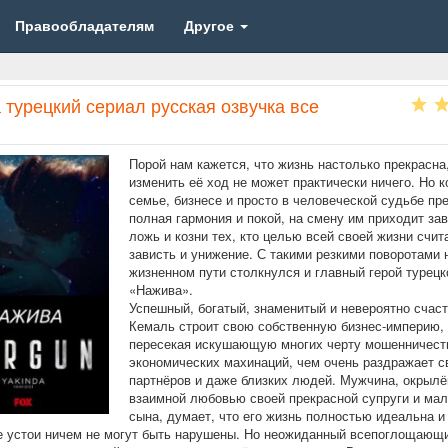
Правообладателям
Другое
турецкий сериал русская озвучка все
Порой нам кажется, что жизнь настолько прекрасна,
изменить её ход не может практически ничего. Но к
семье, бизнесе и просто в человеческой судьбе пр
полная гармония и покой, на смену им приходит зав
ложь и козни тех, кто целью всей своей жизни счит
зависть и унижение. С такими резкими поворотами 
жизненном пути столкнулся и главный герой турецк
«Нажива».
Успешный, богатый, знаменитый и невероятно счас
Кемаль строит свою собственную бизнес-империю,
пересекая искушающую многих черту мошенничест
экономических махинаций, чем очень раздражает с
партнёров и даже близких людей. Мужчина, окрыл
взаимной любовью своей прекрасной супруги и мал
сына, думает, что его жизнь полностью идеальна и
 устои ничем не могут быть нарушены. Но неожиданный всепоглощающи