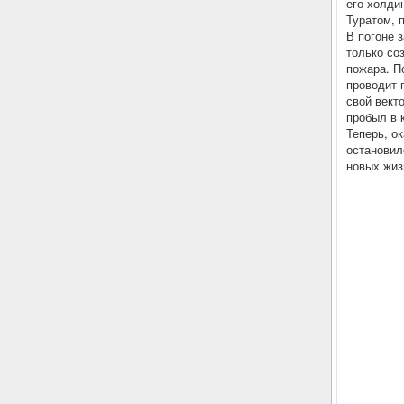
его холди
Туратом, 
В погоне 
только со
пожара. П
проводит 
свой вект
пробыл в 
Теперь, о
остановил
новых жиз