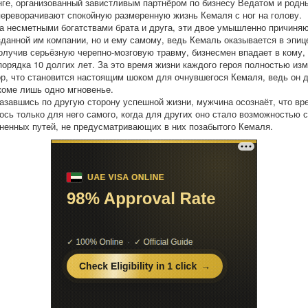
нге, организованный завистливым партнёром по бизнесу Ведатом и родн
переворачивают спокойную размеренную жизнь Кемаля с ног на голову.
за несметными богатствами брата и друга, эти двое умышленно причиняю
зданной им компании, но и ему самому, ведь Кемаль оказывается в эпиц
олучив серьёзную черепно-мозговую травму, бизнесмен впадает в кому, 
порядка 10 долгих лет. За это время жизни каждого героя полностью из
ор, что становится настоящим шоком для очнувшегося Кемаля, ведь он 
коме лишь одно мгновенье.
казавшись по другую сторону успешной жизни, мужчина осознаёт, что вр
ось только для него самого, когда для других оно стало возможностью 
ненных путей, не предусматривающих в них позабытого Кемаля.