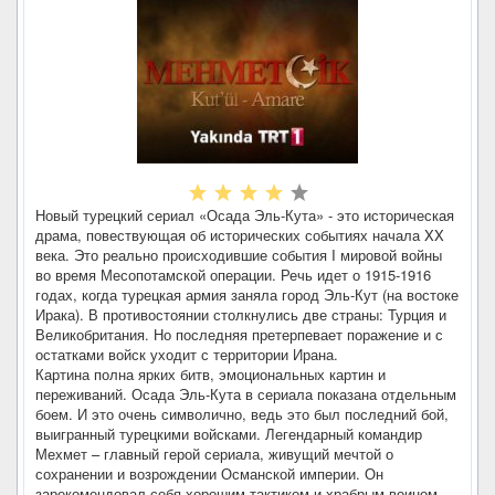
Новый турецкий сериал «Осада Эль-Кута» - это историческая
драма, повествующая об исторических событиях начала XX
века. Это реально происходившие события I мировой войны
во время Месопотамской операции. Речь идет о 1915-1916
годах, когда турецкая армия заняла город Эль-Кут (на востоке
Ирака). В противостоянии столкнулись две страны: Турция и
Великобритания. Но последняя претерпевает поражение и с
остатками войск уходит с территории Ирана.
Картина полна ярких битв, эмоциональных картин и
переживаний. Осада Эль-Кута в сериала показана отдельным
боем. И это очень символично, ведь это был последний бой,
выигранный турецкими войсками. Легендарный командир
Мехмет – главный герой сериала, живущий мечтой о
сохранении и возрождении Османской империи. Он
зарекомендовал себя хорошим тактиком и храбрым воином.