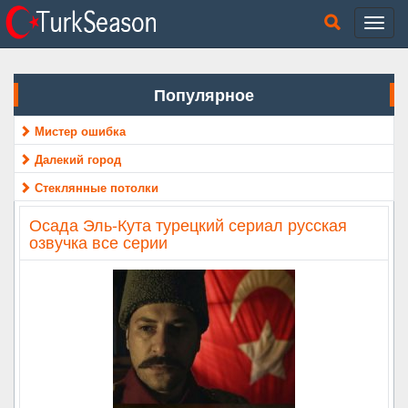
Популярное
Мистер ошибка
Далекий город
Стеклянные потолки
Осада Эль-Кута турецкий сериал русская
озвучка все серии